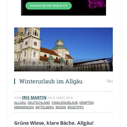
Winterurlaub im Allgäu
Winterurlaub im Allgäu
0
IRIS MARTIN
VON
AM
9. MÄRZ 2014
ALLGÄU
,
DEUTSCHLAND
,
FAMILIENURLAUB
,
KEMPTEN
,
MEMMINGEN
,
MITTELBERG
,
REISEN
,
REISETIPPS
Grüne Wiese, klare Bäche. Allgäu!