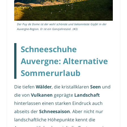
Der Puy de Dome ist der wohl schönste und bekannteste Gipfel in der
Auvergne-Region. Er ist ein Ganzjahresziel. (#3)
Schneeschuhe
Auvergne: Alternative
Sommerurlaub
Die tiefen
Wälder
, die kristallklaren
Seen
und
die von
Vulkanen
geprägte
Landschaft
hinterlassen einen starken Eindruck auch
abseits der
Schneesaison
. Aber nicht nur
landschaftliche Höhepunkte kennt die