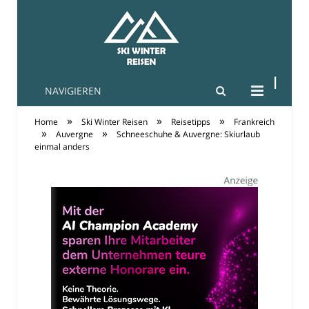
NAVIGIEREN
Ski-Winter-Reisen
»
»
»
Home
Ski Winter Reisen
Reisetipps
Frankreich
»
»
Auvergne
Schneeschuhe & Auvergne: Skiurlaub
einmal anders